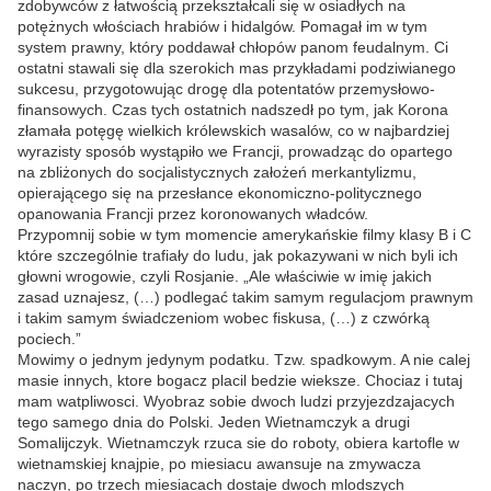
zdobywców z łatwością przekształcali się w osiadłych na
potężnych włościach hrabiów i hidalgów. Pomagał im w tym
system prawny, który poddawał chłopów panom feudalnym. Ci
ostatni stawali się dla szerokich mas przykładami podziwianego
sukcesu, przygotowując drogę dla potentatów przemysłowo-
finansowych. Czas tych ostatnich nadszedł po tym, jak Korona
złamała potęgę wielkich królewskich wasalów, co w najbardziej
wyrazisty sposób wystąpiło we Francji, prowadząc do opartego
na zbliżonych do socjalistycznych założeń merkantylizmu,
opierającego się na przesłance ekonomiczno-politycznego
opanowania Francji przez koronowanych władców.
Przypomnij sobie w tym momencie amerykańskie filmy klasy B i C
które szczególnie trafiały do ludu, jak pokazywani w nich byli ich
głowni wrogowie, czyli Rosjanie. „Ale właściwie w imię jakich
zasad uznajesz, (…) podlegać takim samym regulacjom prawnym
i takim samym świadczeniom wobec fiskusa, (…) z czwórką
pociech.”
Mowimy o jednym jedynym podatku. Tzw. spadkowym. A nie calej
masie innych, ktore bogacz placil bedzie wieksze. Chociaz i tutaj
mam watpliwosci. Wyobraz sobie dwoch ludzi przyjezdzajacych
tego samego dnia do Polski. Jeden Wietnamczyk a drugi
Somalijczyk. Wietnamczyk rzuca sie do roboty, obiera kartofle w
wietnamskiej knajpie, po miesiacu awansuje na zmywacza
naczyn, po trzech miesiacach dostaje dwoch mlodszych