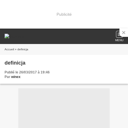
Publicité
MENU
Accueil
» definicja
definicja
Publié le 26/03/2017 à 19:46
Par
winex