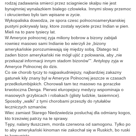
rodzaj zadawania smierci przez sciagniecie skalpu nie jest
bynajmniej wynalazkiem bialego czlowieka. Innymi slowy przemoc
i okrucientwo bylo tam wpisane w zycie.
Wykopaliska dowodza, ze spora czesc polnocnoamerykanskiej
pustyni pokrywaly lasy, ktore zostaly wyciete przez Indian w pien.
Mieli na to pare tysiecy lat.
W Ameryce polnocnej zyja miliony bobrow a bizony zabijali
rowniez masowo sami Indianie bo wierzyli że „bizony
amerykańskie porozumiewają się między sobą. Dlatego też
żaden bizon amerykański nie mógł ujść z polowania, aby „nie
przekazał informacji innym stadom bizonów””. Antylopy zyja w
Ameryce Polnocnej do dzis.
Co sie chorob tyczy to najpaskudniejszy, najbardziej zakazny
gatunek kily znany byl w Ameryce Polnocnej jeszcze w czasach
przedkolumbijskich. Chorowali tam tez masowo na goraczke
krwotoczna Denga. Pierwsi eluropejscy medycy wspominaja o
masowych grzybicach i robakach (glisty ludzkie, tasiemnce).
Sposoby „walki” z tymi chorobami przeszły do rytułałów
leczniczych szmanów.
Wiec zamiast Starego Niedzwiedzia posluchaj dla odmiany kogos,
kto trzezwiej patrzy na te sprawy.
Tępy, nalany tłuszczem, morda czerwona od samogonu. Tylko po
to aby amerykański kinoman nie zakochał się w Ruskich, bo ruski
to komunista.