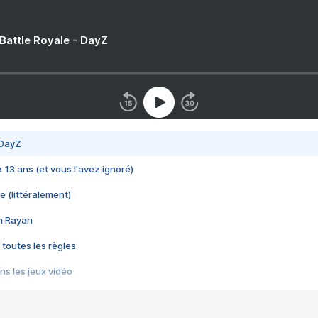
 Battle Royale - DayZ
 DayZ
 a 13 ans (et vous l'avez ignoré)
e (littéralement)
im Rayan
 toutes les règles
s les jeux vidéo
us choquant de Rockstar ? - Le scandale BULLY