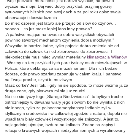
Twoje poczucie moralnosci jest bardzo wysokie, na pewno
wyzsze niz moje. Daj wiec dobry przyklad, przyjmij gorzej
sytuowanych bliznich pod swoj dach a za pol roku opisz swoje
obserwacje i doswiadczenia.
Bo mlec ozorem jest latwo ale przejsc od slow do czynow…
oooooo… to juz moze lepiej ktos inny prawda?
„A państwo mające na uwadze dobro wszystkich obywateli
powinno stworzyć mechanizm czynienia dobra możliwym.”
Wszystko to bardzo ladne, tylko pojecie dobra zmienia sie od
czlowieka do czlowieka i od zbiorowosci do zbiorowosci. I
niekoniecznie musi miec wymiar materialny
klimatyzacja Wilanów
. Wezmy na ten przyklad tych pare tysiecy osob mieszkajacych w
Polsce, ktore deklaruja ze sa muzulmanami. Dla nich bedzie
dobrze, gdy prawo szariatu zapanuje w calym kraju. I panstwo,
na Twoja prosbe, czyni to mozliwym.
Masz corke? Jesli tak, i gdy mi sie spodoba, to moze wezme ja za
druga zone, gdy pierwsza mi sie juz znudzi.
No i co sie tyczy tego „Starego Niedzwiedzia”, to bylbym troche
ostrozniejszy w dawaniu wiary jego slowom bo nie wynika z nich
nic innego, tylko ze polnocnoamerykanscy Indianie zyli w
idyllicznym srodowisku i w calkowitej zgodzie z natura, dopoki nie
wpadl tam bialy czlowiek i wszystkiego nie zniszczyl. A jest to,
najlagodniej ujmujac, bzdura na kolkach. Znane sa zapisy i
relacje o krwawych wojnach miedzyplemiennych a wyrafinowany