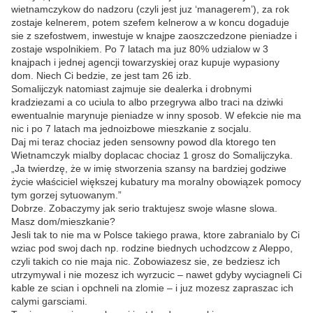
wietnamczykow do nadzoru (czyli jest juz ‘managerem’), za rok
zostaje kelnerem, potem szefem kelnerow a w koncu dogaduje
sie z szefostwem, inwestuje w knajpe zaoszczedzone pieniadze i
zostaje wspolnikiem. Po 7 latach ma juz 80% udzialow w 3
knajpach i jednej agencji towarzyskiej oraz kupuje wypasiony
dom. Niech Ci bedzie, ze jest tam 26 izb.
Somalijczyk natomiast zajmuje sie dealerka i drobnymi
kradziezami a co uciula to albo przegrywa albo traci na dziwki
ewentualnie marynuje pieniadze w inny sposob. W efekcie nie ma
nic i po 7 latach ma jednoizbowe mieszkanie z socjalu.
Daj mi teraz chociaz jeden sensowny powod dla ktorego ten
Wietnamczyk mialby doplacac chociaz 1 grosz do Somalijczyka.
„Ja twierdzę, że w imię stworzenia szansy na bardziej godziwe
życie właściciel większej kubatury ma moralny obowiązek pomocy
tym gorzej sytuowanym.”
Dobrze. Zobaczymy jak serio traktujesz swoje wlasne slowa.
Masz dom/mieszkanie?
Jesli tak to nie ma w Polsce takiego prawa, ktore zabranialo by Ci
wziac pod swoj dach np. rodzine biednych uchodzcow z Aleppo,
czyli takich co nie maja nic. Zobowiazesz sie, ze bedziesz ich
utrzymywal i nie mozesz ich wyrzucic – nawet gdyby wyciagneli Ci
kable ze scian i opchneli na zlomie – i juz mozesz zapraszac ich
calymi garsciami.