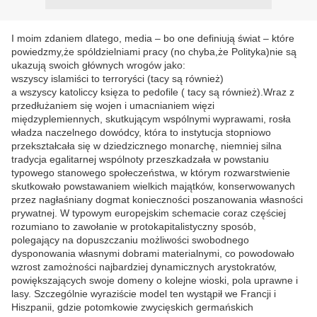
I moim zdaniem dlatego, media – bo one definiują świat – które
powiedzmy,że spóldzielniami pracy (no chyba,że Polityka)nie są
ukazują swoich głównych wrogów jako:
wszyscy islamiści to terroryści (tacy są również)
a wszyscy katoliccy księza to pedofile ( tacy są również).Wraz z
przedłużaniem się wojen i umacnianiem więzi
międzyplemiennych, skutkującym wspólnymi wyprawami, rosła
władza naczelnego dowódcy, która to instytucja stopniowo
przekształcała się w dziedzicznego monarchę, niemniej silna
tradycja egalitarnej wspólnoty przeszkadzała w powstaniu
typowego stanowego społeczeństwa, w którym rozwarstwienie
skutkowało powstawaniem wielkich majątków, konserwowanych
przez nagłaśniany dogmat konieczności poszanowania własności
prywatnej. W typowym europejskim schemacie coraz częściej
rozumiano to zawołanie w protokapitalistyczny sposób,
polegający na dopuszczaniu możliwości swobodnego
dysponowania własnymi dobrami materialnymi, co powodowało
wzrost zamożności najbardziej dynamicznych arystokratów,
powiększających swoje domeny o kolejne wioski, pola uprawne i
lasy. Szczególnie wyraziście model ten wystąpił we Francji i
Hiszpanii, gdzie potomkowie zwycięskich germańskich