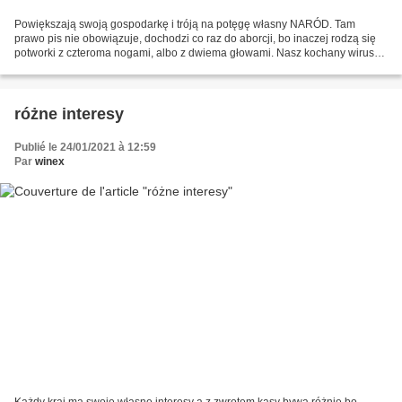
Powiększają swoją gospodarkę i tróją na potęgę własny NARÓD. Tam
prawo pis nie obowiązuje, dochodzi co raz do aborcji, bo inaczej rodzą się
potworki z czteroma nogami, albo z dwiema głowami. Nasz kochany wirus
również z stamtąd pochodzi. Czasami jest...
różne interesy
Publié le 24/01/2021 à 12:59
Par
winex
Każdy kraj ma swoje własne interesy a z zwrotem kasy bywa różnie bo