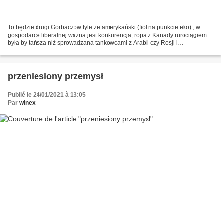
To będzie drugi Gorbaczow tyle że amerykański (fioł na punkcie eko) , w
gospodarce liberalnej ważna jest konkurencja, ropa z Kanady rurociągiem
była by tańsza niż sprowadzana tankowcami z Arabii czy Rosji i
zdecydowania tańsza niż z łupków. Problem jest...
przeniesiony przemysł
Publié le 24/01/2021 à 13:05
Par
winex