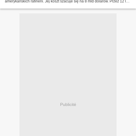
amerykańskich rafinerii. Jej koszt szacuje się na 8 mld dolarów. Przez 12 lat
pojawiały się jednak problemy dotyczące sprzeciwów...
Publicité