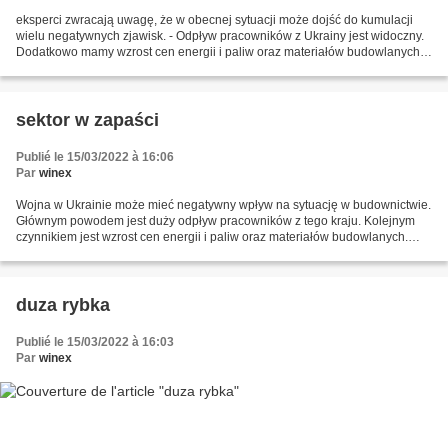
eksperci zwracają uwagę, że w obecnej sytuacji może dojść do kumulacji
wielu negatywnych zjawisk. - Odpływ pracowników z Ukrainy jest widoczny.
Dodatkowo mamy wzrost cen energii i paliw oraz materiałów budowlanych,
w tym problemy z ich dostępnością, zwłaszcza...
sektor w zapaści
Publié le 15/03/2022 à 16:06
Par
winex
Wojna w Ukrainie może mieć negatywny wpływ na sytuację w budownictwie.
Głównym powodem jest duży odpływ pracowników z tego kraju. Kolejnym
czynnikiem jest wzrost cen energii i paliw oraz materiałów budowlanych.
Dochodzi do tego brak środków z UE na nowe...
duza rybka
Publié le 15/03/2022 à 16:03
Par
winex