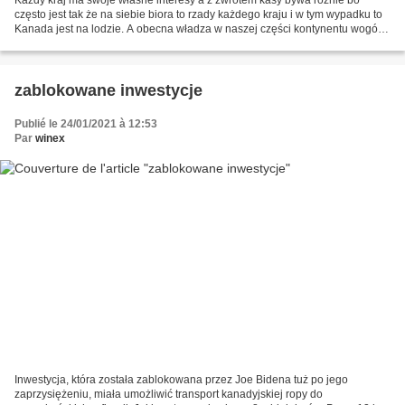
często jest tak że na siebie biora to rzady każdego kraju i w tym wypadku to
Kanada jest na lodzie. A obecna władza w naszej części kontynentu wogóle
prawie nie zmusza zadnego państwa...
zablokowane inwestycje
Publié le 24/01/2021 à 12:53
Par
winex
Inwestycja, która została zablokowana przez Joe Bidena tuż po jego
zaprzysiężeniu, miała umożliwić transport kanadyjskiej ropy do