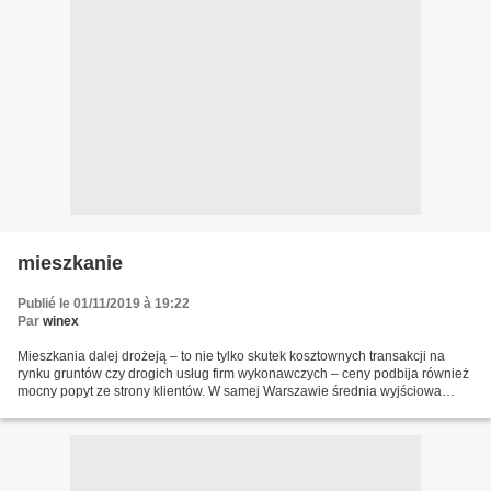
mieszkanie
Publié le 01/11/2019 à 19:22
Par
winex
Mieszkania dalej drożeją – to nie tylko skutek kosztownych transakcji na
rynku gruntów czy drogich usług firm wykonawczych – ceny podbija również
mocny popyt ze strony klientów. W samej Warszawie średnia wyjściowa
stawka za nowe „M” powoli dobija do 10...