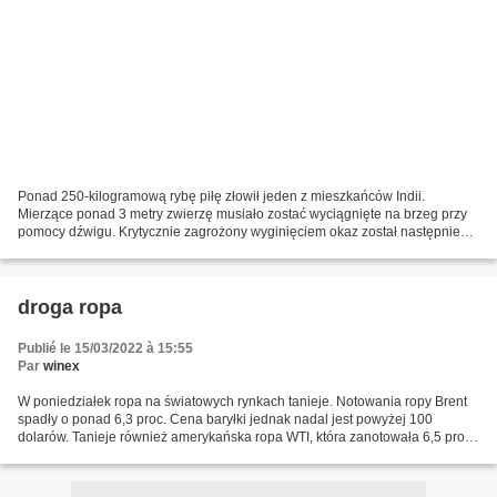
Ponad 250-kilogramową rybę piłę złowił jeden z mieszkańców Indii.
Mierzące ponad 3 metry zwierzę musiało zostać wyciągnięte na brzeg przy
pomocy dźwigu. Krytycznie zagrożony wyginięciem okaz został następnie
sprzedany na targu rybnym. Media społecznościowe...
droga ropa
Publié le 15/03/2022 à 15:55
Par
winex
W poniedziałek ropa na światowych rynkach tanieje. Notowania ropy Brent
spadły o ponad 6,3 proc. Cena baryłki jednak nadal jest powyżej 100
dolarów. Tanieje również amerykańska ropa WTI, która zanotowała 6,5 proc.
spadek. Ceny ropy Brent w poniedziałek...