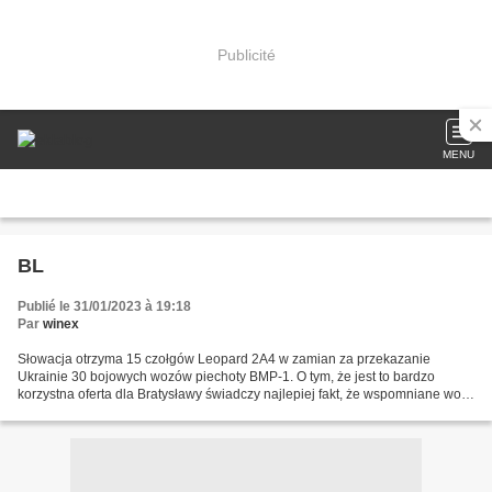
Publicité
MENU
BL
Publié le 31/01/2023 à 19:18
Par
winex
Słowacja otrzyma 15 czołgów Leopard 2A4 w zamian za przekazanie
Ukrainie 30 bojowych wozów piechoty BMP-1. O tym, że jest to bardzo
korzystna oferta dla Bratysławy świadczy najlepiej fakt, że wspomniane wozy
są już przestarzałymi konstrukcjami, pochodzącymi...