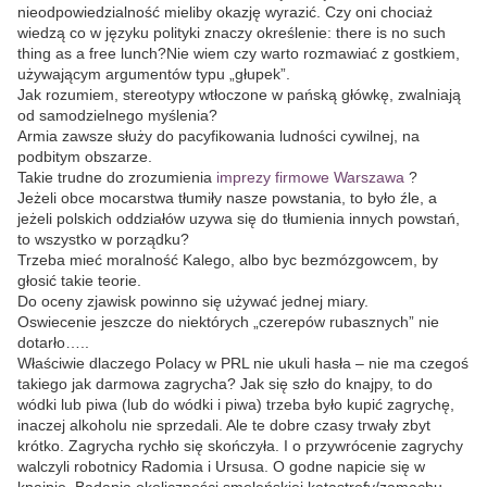
nieodpowiedzialność mieliby okazję wyrazić. Czy oni chociaż
wiedzą co w języku polityki znaczy określenie: there is no such
thing as a free lunch?Nie wiem czy warto rozmawiać z gostkiem,
używającym argumentów typu „głupek”.
Jak rozumiem, stereotypy wtłoczone w pańską główkę, zwalniają
od samodzielnego myślenia?
Armia zawsze służy do pacyfikowania ludności cywilnej, na
podbitym obszarze.
Takie trudne do zrozumienia
imprezy firmowe Warszawa
?
Jeżeli obce mocarstwa tłumiły nasze powstania, to było źle, a
jeżeli polskich oddziałów uzywa się do tłumienia innych powstań,
to wszystko w porządku?
Trzeba mieć moralność Kalego, albo byc bezmózgowcem, by
głosić takie teorie.
Do oceny zjawisk powinno się używać jednej miary.
Oswiecenie jeszcze do niektórych „czerepów rubasznych” nie
dotarło…..
Właściwie dlaczego Polacy w PRL nie ukuli hasła – nie ma czegoś
takiego jak darmowa zagrycha? Jak się szło do knajpy, to do
wódki lub piwa (lub do wódki i piwa) trzeba było kupić zagrychę,
inaczej alkoholu nie sprzedali. Ale te dobre czasy trwały zbyt
krótko. Zagrycha rychło się skończyła. I o przywrócenie zagrychy
walczyli robotnicy Radomia i Ursusa. O godne napicie się w