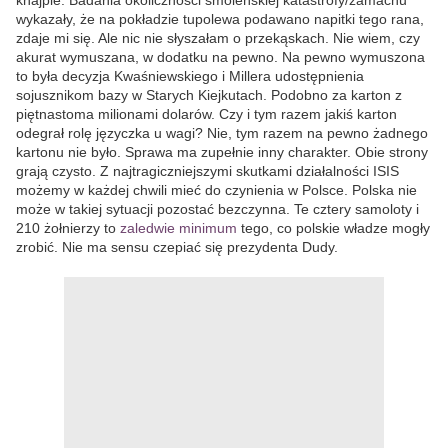
knajpie. Badania okoliczności smoleńskiej katastrofy/zamachu
wykazały, że na pokładzie tupolewa podawano napitki tego rana,
zdaje mi się. Ale nic nie słyszałam o przekąskach. Nie wiem, czy
akurat wymuszana, w dodatku na pewno. Na pewno wymuszona
to była decyzja Kwaśniewskiego i Millera udostępnienia
sojusznikom bazy w Starych Kiejkutach. Podobno za karton z
piętnastoma milionami dolarów. Czy i tym razem jakiś karton
odegrał rolę języczka u wagi? Nie, tym razem na pewno żadnego
kartonu nie było. Sprawa ma zupełnie inny charakter. Obie strony
grają czysto. Z najtragiczniejszymi skutkami działalności ISIS
możemy w każdej chwili mieć do czynienia w Polsce. Polska nie
może w takiej sytuacji pozostać bezczynna. Te cztery samoloty i
210 żołnierzy to
zaledwie minimum
tego, co polskie władze mogły
zrobić. Nie ma sensu czepiać się prezydenta Dudy.