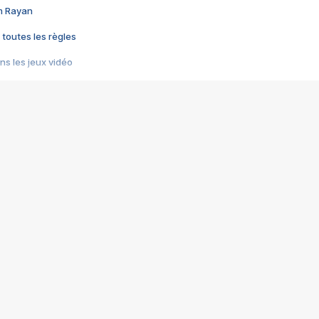
im Rayan
 toutes les règles
s les jeux vidéo
us choquant de Rockstar ? - Le scandale BULLY
e plus moche de Steam
du RÊVE tourne au CAUCHEMAR
pendant 8 heures
it… à tort
umiliés par un jeu vidéo
ire - Final Fantasy 8
ti un empire - Age of Empires
story DOFUS
tard, il crée l'un des pires jeux de tous les temps, MindsEye.