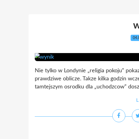
04.
Nie tylko w Londynie „religia pokoju” pok
prawdziwe oblicze. Takze kilka godzin wc
tamtejszym osrodku dla „uchodzcow” doszlo
L