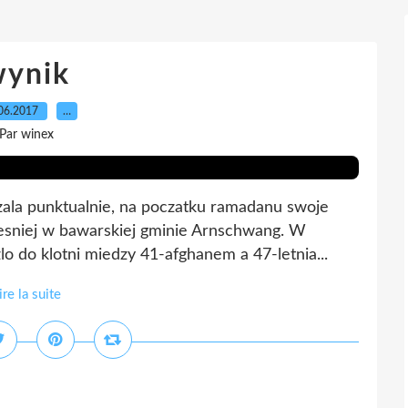
wynik
06.2017
…
Par winex
azala punktualnie, na poczatku ramadanu swoje
zesniej w bawarskiej gminie Arnschwang. W
 do klotni miedzy 41-afghanem a 47-letnia...
ire la suite