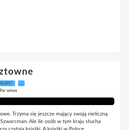
sztowne
03.2017
…
Par winex
owe. Trzyma się jeszcze mający swoją nieliczną
 Szwarcman. Ale ile osób w tym kraju słucha
 czytają książki. A książki w Polsce...