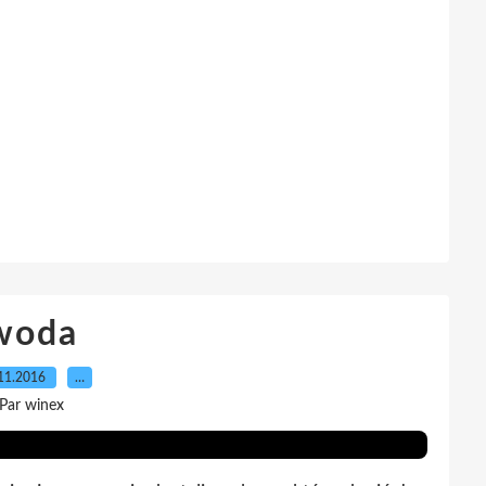
woda
11.2016
…
Par winex