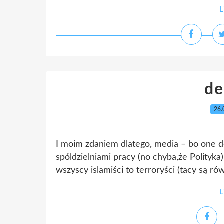
L
de
26.
I moim zdaniem dlatego, media – bo one d
spóldzielniami pracy (no chyba,że Polityk
wszyscy islamiści to terroryści (tacy są rów
L