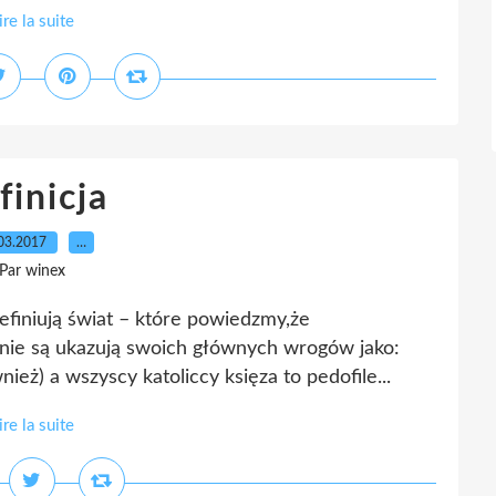
ire la suite
finicja
03.2017
…
Par winex
efiniują świat – które powiedzmy,że
a)nie są ukazują swoich głównych wrogów jako:
nież) a wszyscy katoliccy księza to pedofile...
ire la suite