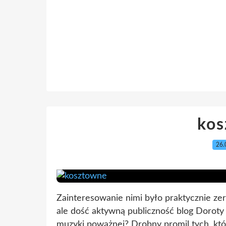
ko
26.
Zainteresowanie nimi było praktycznie zer
ale dość aktywną publiczność blog Doroty
muzyki poważnej? Drobny promil tych, którzy